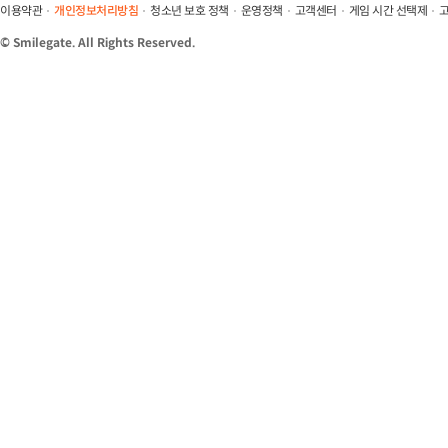
STOVE Client LauncherService and Watchdog Program Informat
이용약관
개인정보처리방침
청소년 보호 정책
운영정책
고객센터
게임 시간 선택제
고
© Smilegate. All Rights Reserved.
7/30 (Thu) STOVE Client Update Notice
STOVE Client Launch Error Notice
7/23 (Thu) STOVE Client Update Notice
07/22(Wed) STOVE Service Stabilization Maintenance Notice
7/17 (Fri) Customer Service Closure Notice
7/15 (Wed) Global Pre-Registration System Maintenance
Introduction of STOVE External Ads (Beta)