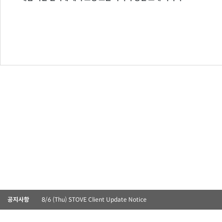
공지사항
8/6 (Thu) STOVE Client Update Notice